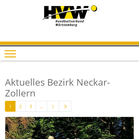
Aktuelles Bezirk Neckar-
Zollern
1
2
3
…