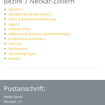
Bezirk 7 Neckar-Zollern
Aktuelles
Spielbetrieb Neckar-Zollern
Lehre & Nachwuchsförderung
Jugend
Schiedsrichter
Offene/nicht besetzte Spieleinteilungen
Funktionäre & Gremien
Termine
Spieltechnik
Spielverlegungen
Vereine
Postanschrift:
Heike Hauer
Riesestr. 21