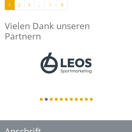
1
2
3
…
Vielen Dank unseren
Partnern
1
2
3
4
5
6
7
8
9
10
11
Anschrift