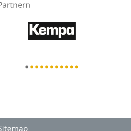
Partnern
1
2
3
4
5
6
7
8
9
10
11
Sitemap