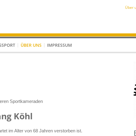
Über 
SSPORT
ÜBER UNS
IMPRESSUM
ungen im Kinderhandball
Akteure im Schiedsrichterwesen
Kooperation Kindergarten - Verein
seren Sportkameraden
ng Köhl
tet im Alter von 68 Jahren verstorben ist.