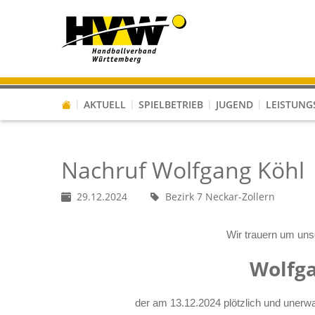
AKTUELL
SPIELBETRIEB
JUGEND
LEISTUNG
VERBAND 2024/2025 - INFOS UND STAFFELLEITER
VERBAND 2024/2025 - BESTIMMUNGEN UND DOWNLOADS
VERBAND - JUGEND-QUALIFIKATION
TURNIERE & FREUNDSCHAFTSSPIELE
Jugendsprecher & Junges Engagement
Das digitale Hallenheft zum Deutschland-Cup 2023
Ergänzende Durchführungsbestimm
Erläuterungen zu Bewegungslandschaften in der F-Jugend
Nachruf Wolfgang Köhl
29.12.2024
Bezirk 7 Neckar-Zollern
Wir trauern um un
Wolfga
der am 13.12.2024 plötzlich und unerwar