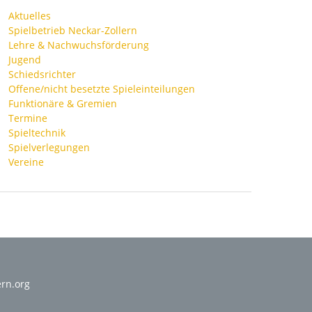
Aktuelles
Spielbetrieb Neckar-Zollern
Lehre & Nachwuchsförderung
Jugend
Schiedsrichter
Offene/nicht besetzte Spieleinteilungen
Funktionäre & Gremien
Termine
Spieltechnik
Spielverlegungen
Vereine
ern.org