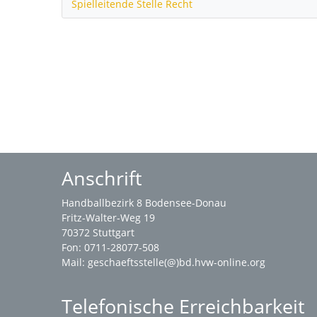
Spielleitende Stelle Recht
Anschrift
Handballbezirk 8 Bodensee-Donau
Fritz-Walter-Weg 19
70372 Stuttgart
Fon: 0711-28077-508
Mail:
geschaeftsstelle(@)bd.hvw-online.org
Telefonische Erreichbarkeit