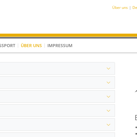
Über uns
De
SSPORT
ÜBER UNS
IMPRESSUM
ungen im Kinderhandball
Akteure im Schiedsrichterwesen
Kooperation Kindergarten - Verein