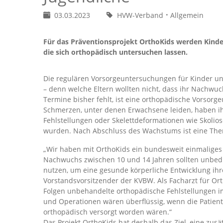
03.03.2023
HVW-Verband
Allgemein
Für das Präventionsprojekt OrthoKids werden Kinder
die sich orthopädisch untersuchen lassen.
Die regulären Vorsorgeuntersuchungen für Kinder und
– denn welche Eltern wollten nicht, dass ihr Nachwu
Termine bisher fehlt, ist eine orthopädische Vorsorg
Schmerzen, unter denen Erwachsene leiden, haben ih
Fehlstellungen oder Skelettdeformationen wie Skolios
wurden. Nach Abschluss des Wachstums ist eine Ther
„Wir haben mit OrthoKids ein bundesweit einmaliges Vo
Nachwuchs zwischen 10 und 14 Jahren sollten unbedi
nutzen, um eine gesunde körperliche Entwicklung ihre
Vorstandsvorsitzender der KVBW. Als Facharzt für Or
Folgen unbehandelte orthopädische Fehlstellungen 
und Operationen wären überflüssig, wenn die Patient
orthopädisch versorgt worden wären.“
Das Projekt OrthoKids hat deshalb das Ziel, eine zus