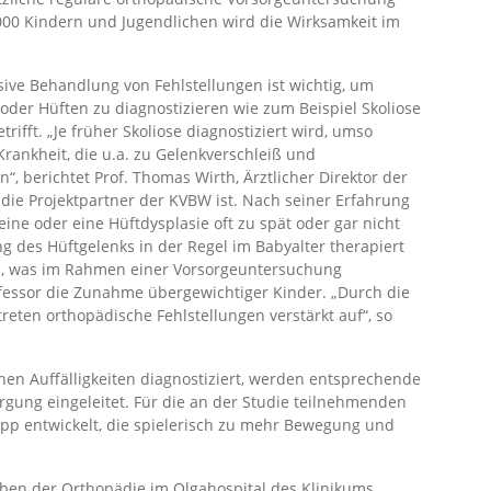
.000 Kindern und Jugendlichen wird die Wirksamkeit im
ive Behandlung von Fehlstellungen ist wichtig, um
oder Hüften zu diagnostizieren wie zum Beispiel Skoliose
trifft. „Je früher Skoliose diagnostiziert wird, umso
 Krankheit, die u.a. zu Gelenkverschleiß und
 berichtet Prof. Thomas Wirth, Ärztlicher Direktor der
 die Projektpartner der KVBW ist. Nach seiner Erfahrung
ne oder eine Hüftdysplasie oft zu spät oder gar nicht
g des Hüftgelenks in der Regel im Babyalter therapiert
in, was im Rahmen einer Vorsorgeuntersuchung
ofessor die Zunahme übergewichtiger Kinder. „Durch die
eten orthopädische Fehlstellungen verstärkt auf“, so
en Auffälligkeiten diagnostiziert, werden entsprechende
ng eingeleitet. Für die an der Studie teilnehmenden
pp entwickelt, die spielerisch zu mehr Bewegung und
eben der Orthopädie im Olgahospital des Klinikums