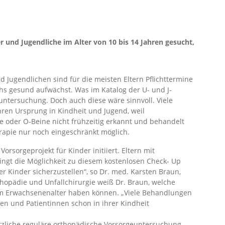
 und Jugendliche im Alter von 10 bis 14 Jahren gesucht,
 Jugendlichen sind für die meisten Eltern Pflichttermine
chs gesund aufwächst. Was im Katalog der U- und J-
euntersuchung. Doch auch diese wäre sinnvoll. Viele
ren Ursprung in Kindheit und Jugend, weil
e oder O-Beine nicht frühzeitig erkannt und behandelt
apie nur noch eingeschränkt möglich.
rsorgeprojekt für Kinder initiiert. Eltern mit
ngt die Möglichkeit zu diesem kostenlosen Check- Up
r Kinder sicherzustellen“, so Dr. med. Karsten Braun,
thopädie und Unfallchirurgie weiß Dr. Braun, welche
im Erwachsenenalter haben können. „Viele Behandlungen
en und Patientinnen schon in ihrer Kindheit
ätzliche reguläre orthopädische Vorsorgeuntersuchung