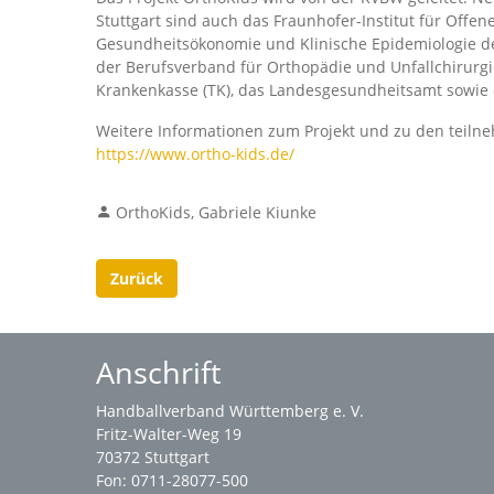
Stuttgart sind auch das Fraunhofer-Institut für Off
Gesundheitsökonomie und Klinische Epidemiologie der
der Berufsverband für Orthopädie und Unfallchirurg
Krankenkasse (TK), das Landesgesundheitsamt sowie 
Weitere Informationen zum Projekt und zu den tei
https://www.ortho-kids.de/
OrthoKids, Gabriele Kiunke
Zurück
Anschrift
Handballverband Württemberg e. V.
Fritz-Walter-Weg 19
70372 Stuttgart
Fon: 0711-28077-500