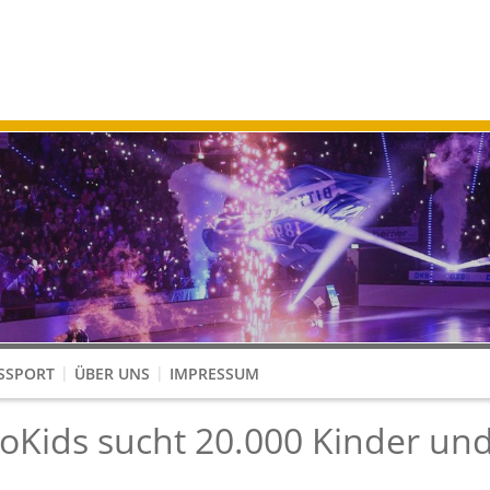
SSPORT
ÜBER UNS
IMPRESSUM
ungen im Kinderhandball
Akteure im Schiedsrichterwesen
Kooperation Kindergarten - Verein
oKids sucht 20.000 Kinder un