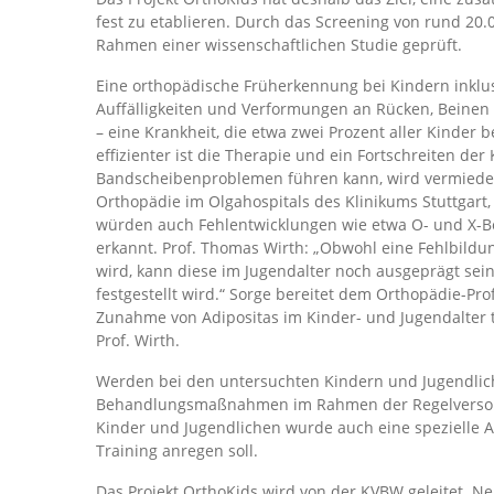
fest zu etablieren. Durch das Screening von rund 20
Rahmen einer wissenschaftlichen Studie geprüft.
Eine orthopädische Früherkennung bei Kindern inklus
Auffälligkeiten und Verformungen an Rücken, Beinen 
– eine Krankheit, die etwa zwei Prozent aller Kinder be
effizienter ist die Therapie und ein Fortschreiten der
Bandscheibenproblemen führen kann, wird vermieden“,
Orthopädie im Olgahospitals des Klinikums Stuttgart,
würden auch Fehlentwicklungen wie etwa O- und X-Bei
erkannt. Prof. Thomas Wirth: „Obwohl eine Fehlbildun
wird, kann diese im Jugendalter noch ausgeprägt se
festgestellt wird.“ Sorge bereitet dem Orthopädie-Pr
Zunahme von Adipositas im Kinder- und Jugendalter tr
Prof. Wirth.
Werden bei den untersuchten Kindern und Jugendlich
Behandlungsmaßnahmen im Rahmen der Regelversorgu
Kinder und Jugendlichen wurde auch eine spezielle A
Training anregen soll.
Das Projekt OrthoKids wird von der KVBW geleitet. N